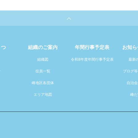
さつ
組織のご案内
年間行事予定表
お知ら
組織図
令和8年度年間行事予定表
最新
針
役員一覧
ブログ等
峰地区各団体
自治会
エリア地図
峰だ