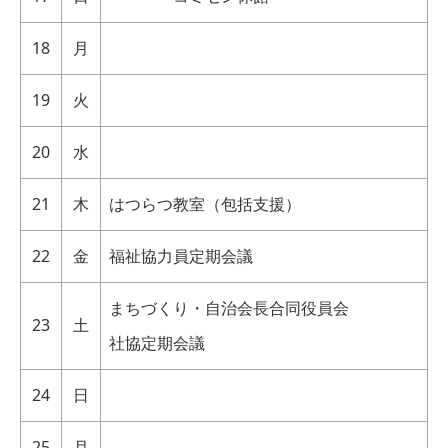
18
月
19
火
20
水
21
木
はつらつ教室（包括支援）
22
金
福祉協力員定期会議
まちづくり・自治会長合同役員会
23
土
社協定期会議
24
日
25
月