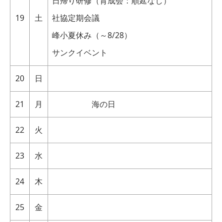
日帰り研修（育成会：順延なし）
19
土
社協定期会議
峰小夏休み（～8/28）
サンクイベント
20
日
21
月
海の日
22
火
23
水
24
木
25
金