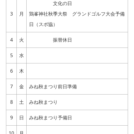
文化の日
3
月
鶏峯神社秋季大祭 グランドゴルフ大会予備
日（スポ協）
4
火
振替休日
5
水
6
木
7
金
みね秋まつり前日準備
8
土
みね秋まつり
9
日
みね秋まつり予備日
10
月