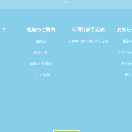
さつ
組織のご案内
年間行事予定表
お知ら
組織図
令和8年度年間行事予定表
最新
針
役員一覧
ブログ等
峰地区各団体
自治会
エリア地図
峰だ