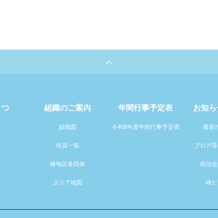
さつ
組織のご案内
年間行事予定表
お知ら
組織図
令和8年度年間行事予定表
最新
針
役員一覧
ブログ等
峰地区各団体
自治会
エリア地図
峰だ