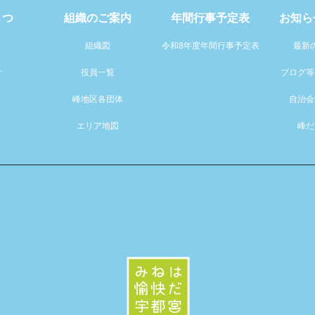
さつ
組織のご案内
年間行事予定表
お知ら
組織図
令和8年度年間行事予定表
最新
針
役員一覧
ブログ等
峰地区各団体
自治会
エリア地図
峰だ