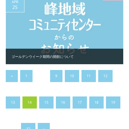
APR
25
ゴールデンウイーク期間の開館について
«
1
…
9
10
11
12
13
14
15
16
17
18
19
…
37
»